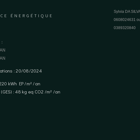
Sylvia DA SILVA
CE ÉNERGÉTIQUE
0608024631
o
0389320840
 :
/AN
/AN
ations : 20/08/2024
 220 kWh EP /m² /an
e (GES) : 48 kg eq CO2 /m² /an