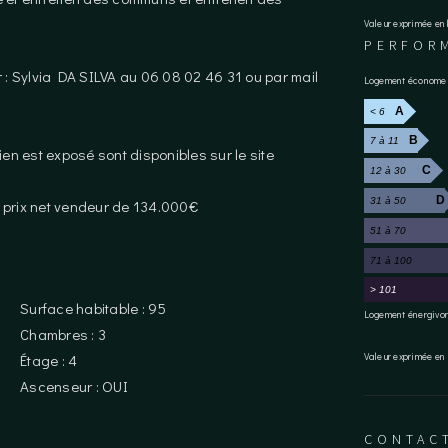
Valeur exprimée e
PERFOR
 : Sylvia DA SILVA au 06 08 02 46 31 ou par mail
Logement économe
A
< 6
B
7 à 11
en est exposé sont disponibles sur le site
C
12 à 30
D
31 à 50
 prix net vendeur de 134.000€
51 à 70
71 à 100
> 101
Surface habitable : 95
Logement énergivo
Chambres : 3
Étage : 4
Valeur exprimée en
Ascenseur : OUI
CONTACT