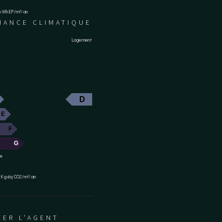
n kWhEP/m²/an
MANCE CLIMATIQUE
Logement
D
E
F
G
re
 Kg éq CO2/m²/an
ER L'AGENT