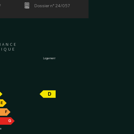
²
Dossier n° 24/057
MANCE
TIQUE
Logement
D
E
F
G
re