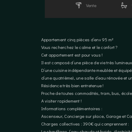
Vente
Appartement cinq pièces d’env 95 m²
Vous recherchez le calme et le confort ?
Cet appartement est pour vous !
Il est composé d’une pièce de vie très lumineu
D’une cuisine indépendante meublée et équipée
d’une quatrième), une salle d’eau rénovée et un
Résidence très bien entretenue !
Proche de toutes commodités, tram, bus, écol
A visiter rapidement !
Informations complémentaires :
Ascenseur, Concierge sur place, Garage et Cav
Charges collectives : 390€ qui comprennent :
Le chauffage, l’eau chaude et froide, électrici