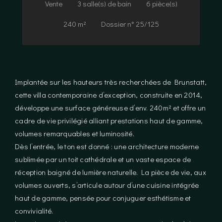
Vente
3 salle(s) de bain
6 pièce(s)
240 m²
Dossier n° 25/125
Implantée sur les hauteurs très recherchées de Brunstatt,
cette villa contemporaine d’exception, construite en 2014,
développe une surface généreuse d’env. 240m² et offre un
cadre de vie privilégié alliant prestations haut de gamme,
volumes remarquables et luminosité.
Dès l’entrée, le ton est donné : une architecture moderne
sublimée par un toit cathédrale et un vaste espace de
réception baigné de lumière naturelle. La pièce de vie, aux
volumes ouverts, s’articule autour d’une cuisine intégrée
haut de gamme, pensée pour conjuguer esthétisme et
convivialité.