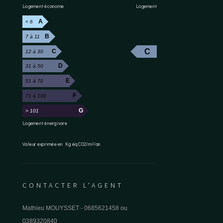
Logement économe
Logement
A
< 6
B
7 à 11
C
C
12 à 30
D
31 à 50
E
51 à 70
F
71 à 100
G
> 101
Logement énergivore
Valeur exprimée en Kg éq CO2/m²/an
CONTACTER L'AGENT
Mathieu MOUYSSET -
0685621458
ou
0389320840