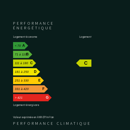
PERFORMANCE
ÉNERGÉTIQUE
Logement économe
Logement
A
< 70
B
71 à 110
C
C
111 à 180
D
181 à 250
E
251 à 330
F
331 à 420
G
> 421
Logement énergivore
Valeur exprimée en kWhEP/m²/an
PERFORMANCE CLIMATIQUE